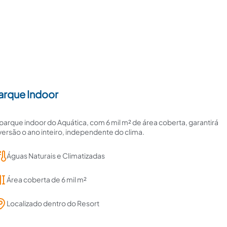
arque Indoor
parque indoor do Aquática, com 6 mil m² de área coberta, garantirá
versão o ano inteiro, independente do clima.
Águas Naturais e Climatizadas
Área coberta de 6 mil m²
Localizado dentro do Resort