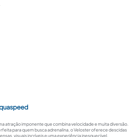
quaspeed
a atração imponente que combina velocidade e muita diversão.
rfeita para quem busca adrenalina, o Veloster oferece descidas
tensas, visuais incríveis e uma experiência inesquecível.