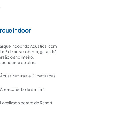
rque Indoor
arque indoor do Aquática, com
il m² de área coberta, garantirá
ersão o ano inteiro,
ependente do clima.
Águas Naturais e Climatizadas
Área coberta de 6 mil m²
Localizado dentro do Resort