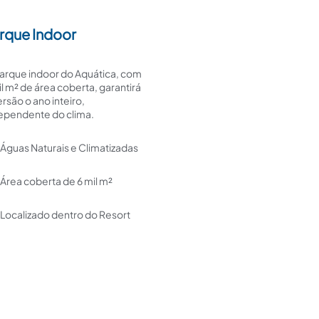
rque Indoor
arque indoor do Aquática, com
il m² de área coberta, garantirá
ersão o ano inteiro,
ependente do clima.
Águas Naturais e Climatizadas
Área coberta de 6 mil m²
Localizado dentro do Resort