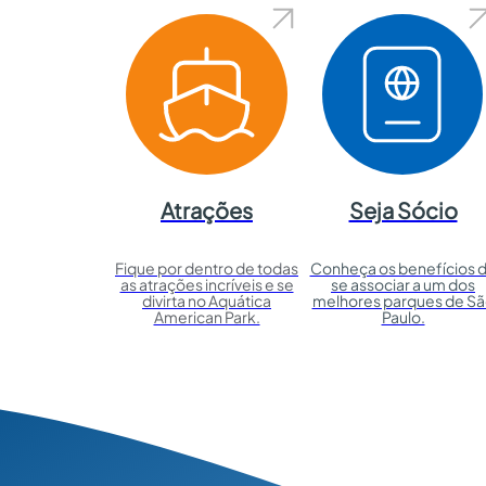
Atrações
Seja Sócio
Fique por dentro de todas
Conheça os benefícios 
as atrações incríveis e se
se associar a um dos
divirta no Aquática
melhores parques de S
American Park.
Paulo.